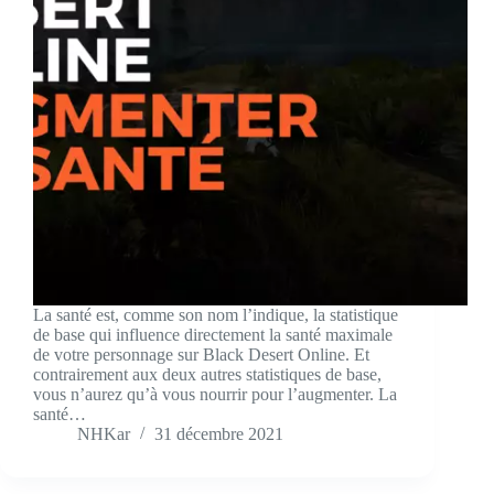
La santé est, comme son nom l’indique, la statistique
de base qui influence directement la santé maximale
de votre personnage sur Black Desert Online. Et
contrairement aux deux autres statistiques de base,
vous n’aurez qu’à vous nourrir pour l’augmenter. La
santé…
NHKar
31 décembre 2021