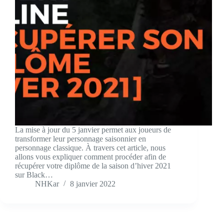
La mise à jour du 5 janvier permet aux joueurs de
transformer leur personnage saisonnier en
personnage classique. À travers cet article, nous
allons vous expliquer comment procéder afin de
récupérer votre diplôme de la saison d’hiver 2021
sur Black…
NHKar
8 janvier 2022