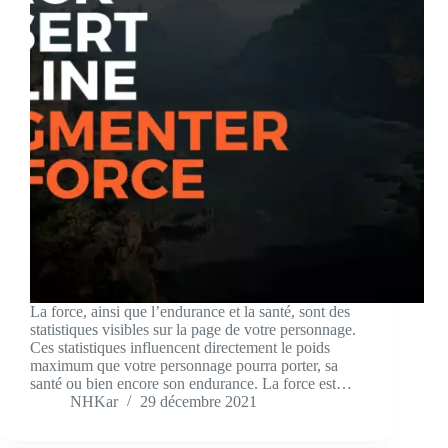
La force, ainsi que l’endurance et la santé, sont des
statistiques visibles sur la page de votre personnage.
Ces statistiques influencent directement le poids
maximum que votre personnage pourra porter, sa
santé ou bien encore son endurance. La force est…
NHKar
29 décembre 2021