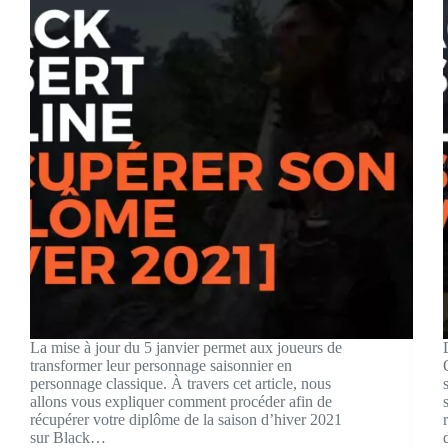
La mise à jour du 5 janvier permet aux joueurs de
transformer leur personnage saisonnier en
personnage classique. À travers cet article, nous
allons vous expliquer comment procéder afin de
récupérer votre diplôme de la saison d’hiver 2021
sur Black…