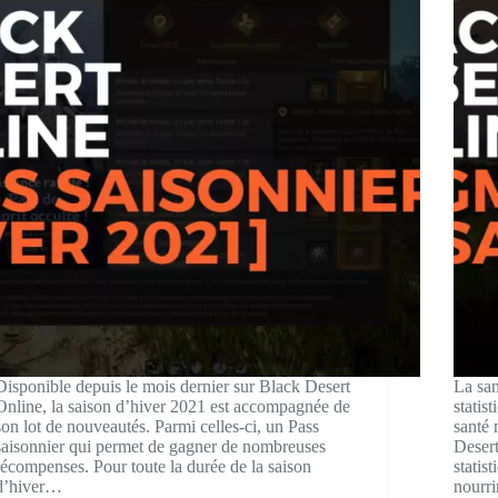
Disponible depuis le mois dernier sur Black Desert
La san
Online, la saison d’hiver 2021 est accompagnée de
statis
son lot de nouveautés. Parmi celles-ci, un Pass
santé
saisonnier qui permet de gagner de nombreuses
Desert
récompenses. Pour toute la durée de la saison
statis
d’hiver…
nourri