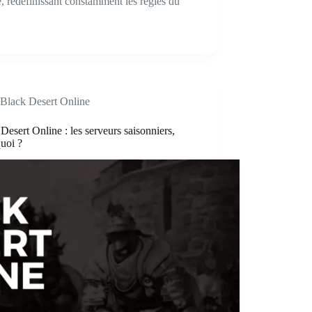
 redéfinissant constamment les règles du
Black Desert Online
Desert Online : les serveurs saisonniers,
quoi ?