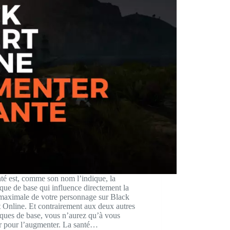
té est, comme son nom l’indique, la
tique de base qui influence directement la
 maximale de votre personnage sur Black
 Online. Et contrairement aux deux autres
tiques de base, vous n’aurez qu’à vous
r pour l’augmenter. La santé…