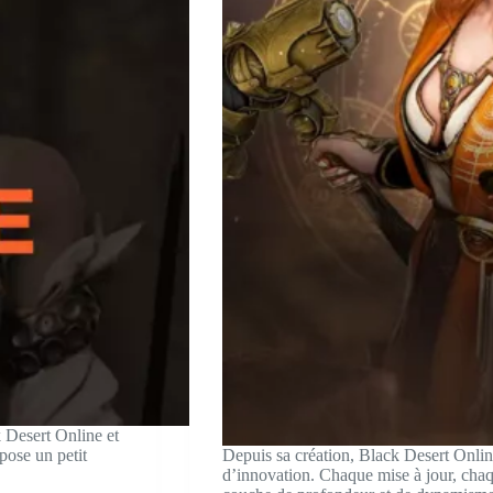
 Desert Online et
pose un petit
Depuis sa création, Black Desert Onlin
d’innovation. Chaque mise à jour, chaq