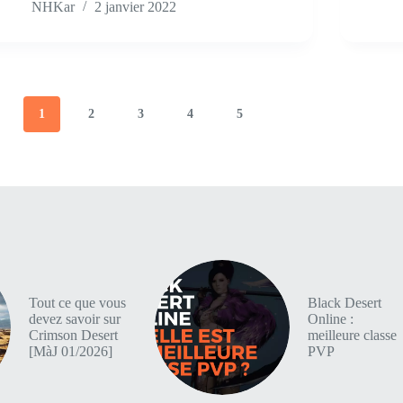
NHKar
2 janvier 2022
1
2
3
4
5
Tout ce que vous
Black Desert
devez savoir sur
Online :
Crimson Desert
meilleure classe
[MàJ 01/2026]
PVP