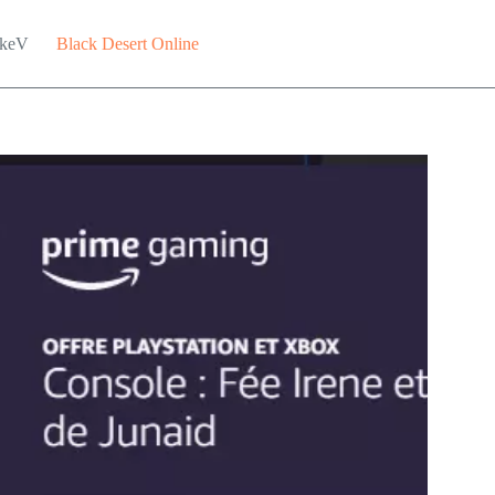
keV
Black Desert Online