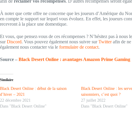
afin de
réclamer vos récompenses
. D’autres récompenses seront égale
À noter que cette offre ne concerne que les joueurs d’Amérique du Nor
en compte le support sur lequel vous évoluez. En effet, les joueurs con
recevront à la place une domestique.
Et vous, que pensez-vous de ces récompenses ? N’hésitez pas à nous le
sur
Discord
. Vous pouvez également nous suivre sur
Twitter
afin de n
également nous contacter via le
formulaire de contact
.
Source –
Black Desert Online : avantages Amazon Prime Gaming
Similaire
Black Desert Online : début de la saison
Black Desert Online : les serv
d’hiver – 2021
saisonniers, c’est quoi ?
22 décembre 2021
27 juillet 2022
Dans "Black Desert Online"
Dans "Black Desert Online"