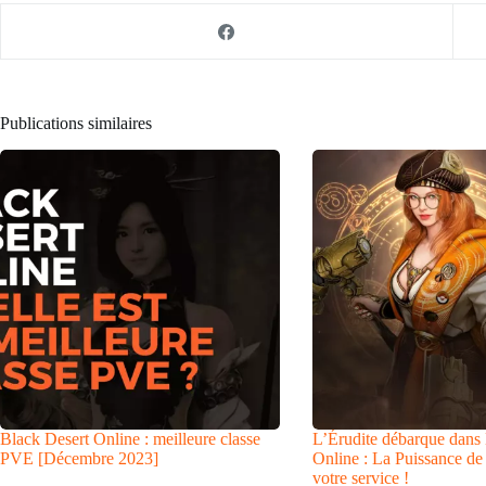
Publications similaires
Black Desert Online : meilleure classe
L’Érudite débarque dans
PVE [Décembre 2023]
Online : La Puissance de 
votre service !