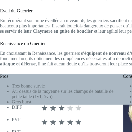
Eveil du Guerrier
En récupérant son arme éveillée au niveau 56, les guerriers sacrifient un
beaucoup plus importantes. Il serait toutefois dangereux de penser qu’ils 
se servir de leur Claymore en guise de bouclier
et leur agilité leur p
Renaissance du Guerrier
En choisissant la Renaissance, les guerriers
s’équipent de nouveau d’
fondamentaux, ils obtiennent les compétences nécessaires afin de
mett
attaque et défense
, il ne fait aucun doute qu’ils trouveront leur place s
Pros
Con
Très bonne survie
Au-dessus de la moyenne sur les champs de bataille de
petite taille (1v1, 5v5)
Gros burst
⭐
⭐
⭐
Note : 3 sur 5.
DIFF
⭐
⭐
⭐
⭐
⭐
Note : 5 sur 5.
PVP
PVE