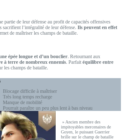
e partie de leur défense au profit de capacités offensives
sacrifient l’intégralité de leur défense.
Ils peuvent en effet
ermet de maîtriser les champs de bataille.
une épée longue et d’un bouclier
. Retournant aux
re à terre de nombreux ennemis
. Parfait
équilibre entre
ur les champs de bataille.
s
Blocage difficile à maîtriser
Très long temps recharge
Manque de mobilité
Pourrait paraître un peu plus lent à bas niveau
» Ancien membre des
impitoyables mercenaires de
Goyen, le puissant Guerrier
brille sur le champ de bataille