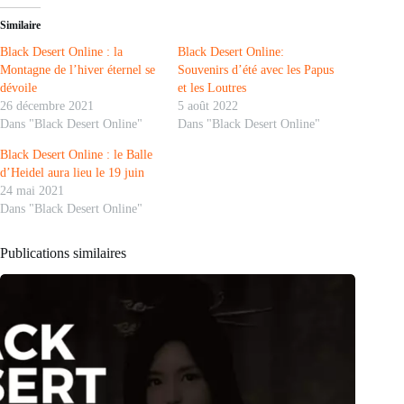
Similaire
Black Desert Online : la
Black Desert Online:
Montagne de l’hiver éternel se
Souvenirs d’été avec les Papus
dévoile
et les Loutres
26 décembre 2021
5 août 2022
Dans "Black Desert Online"
Dans "Black Desert Online"
Black Desert Online : le Balle
d’Heidel aura lieu le 19 juin
24 mai 2021
Dans "Black Desert Online"
Publications similaires