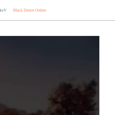
keV
Black Desert Online