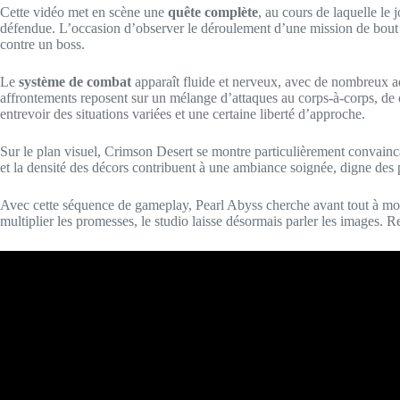
Cette vidéo met en scène une
quête complète
, au cours de laquelle le
défendue. L’occasion d’observer le déroulement d’une mission de bout e
contre un boss.
Le
système de combat
apparaît fluide et nerveux, avec de nombreux ad
affrontements reposent sur un mélange d’attaques au corps-à-corps, de c
entrevoir des situations variées et une certaine liberté d’approche.
Sur le plan visuel, Crimson Desert se montre particulièrement convain
et la densité des décors contribuent à une ambiance soignée, digne des 
Avec cette séquence de gameplay, Pearl Abyss cherche avant tout à mont
multiplier les promesses, le studio laisse désormais parler les images. 