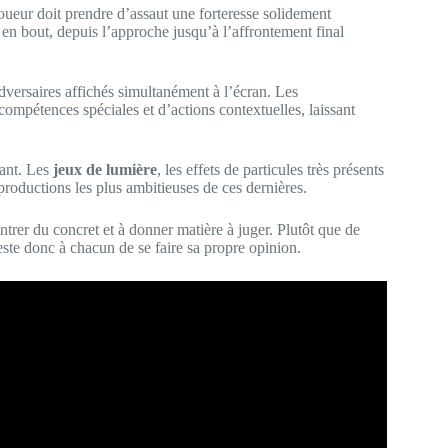
 joueur doit prendre d’assaut une forteresse solidement
n bout, depuis l’approche jusqu’à l’affrontement final
versaires affichés simultanément à l’écran. Les
ompétences spéciales et d’actions contextuelles, laissant
cant. Les
jeux de lumière
, les effets de particules très présents
productions les plus ambitieuses de ces dernières.
rer du concret et à donner matière à juger. Plutôt que de
Reste donc à chacun de se faire sa propre opinion.