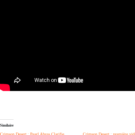
Similaire
Crimson Desert : Pearl Abyss Clarifie
Crimson Desert : première vi